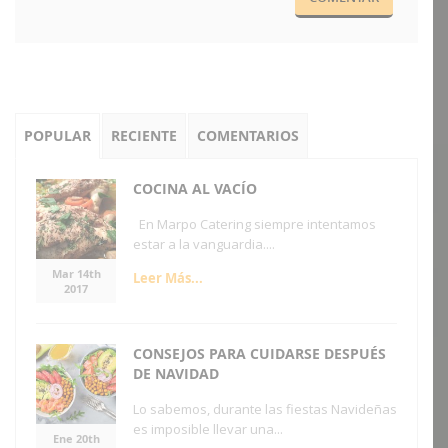
POPULAR
RECIENTE
COMENTARIOS
COCINA AL VACÍO
En Marpo Catering siempre intentamos
estar a la vanguardia....
Mar 14th
Leer Más...
2017
CONSEJOS PARA CUIDARSE DESPUÉS
DE NAVIDAD
Lo sabemos, durante las fiestas Navideñas
es imposible llevar una...
Ene 20th