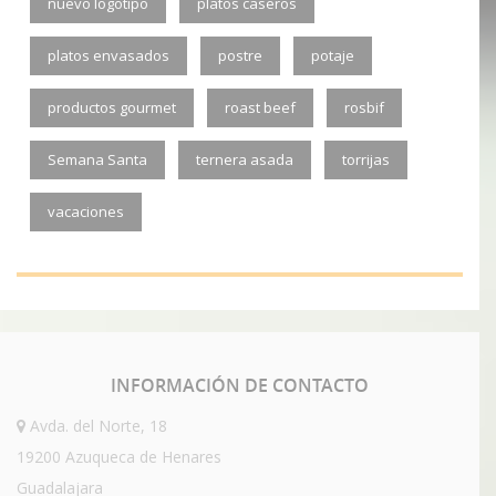
nuevo logotipo
platos caseros
platos envasados
postre
potaje
productos gourmet
roast beef
rosbif
Semana Santa
ternera asada
torrijas
vacaciones
INFORMACIÓN
DE CONTACTO
Avda. del Norte, 18
19200 Azuqueca de Henares
Guadalajara