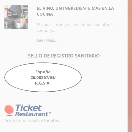
EL VINO, UN INGREDIENTE MÁS EN LA
COCINA
El vino es un ingrediente fundamental en la
cocina, y...
Leer Más...
SELLO
DE REGISTRO SANITARIO
España
26.08267/GU
R.G.S.A.
Aceptamos tickets y tarjetas.