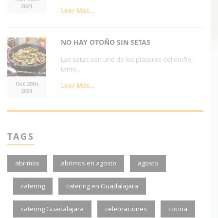
2021
Leer Más...
NO HAY OTOÑO SIN SETAS
Las setas son uno de los placeres del otoño,
tanto...
Oct 20th
Leer Más...
2021
TAGS
abrimos
abrimos en agosto
agosto
catering
catering en Guadalajara
catering Guadalajara
celebraciones
cocina