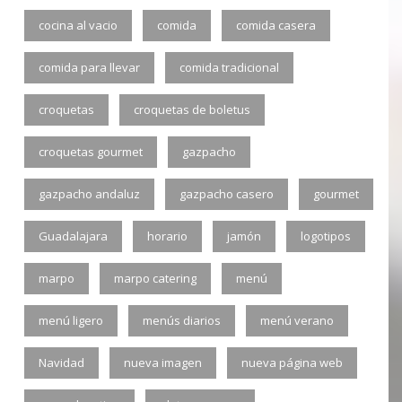
cocina al vacio
comida
comida casera
comida para llevar
comida tradicional
croquetas
croquetas de boletus
croquetas gourmet
gazpacho
gazpacho andaluz
gazpacho casero
gourmet
Guadalajara
horario
jamón
logotipos
marpo
marpo catering
menú
menú ligero
menús diarios
menú verano
Navidad
nueva imagen
nueva página web