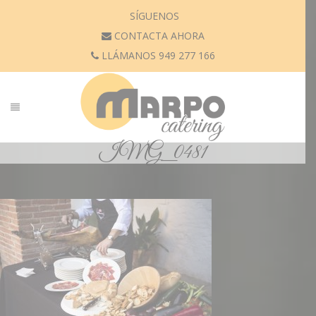
SÍGUENOS
CONTACTA AHORA
LLÁMANOS 949 277 166
IMG_0481