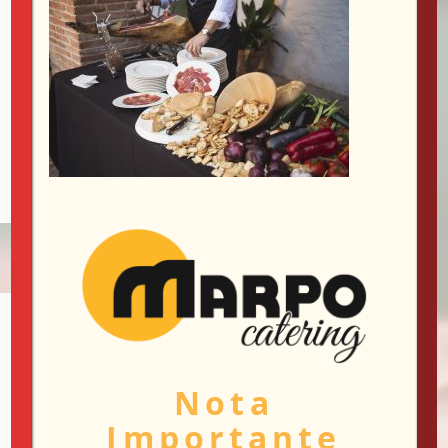
Guarda mi nombre, correo electrónico y web en este
navegador para la próxima vez que comente.
INFORMACIÓN
DE CONTACTO
Avda. del Norte, 18
Nota
19200 Azuqueca de Henares
Importante
Guadalajara