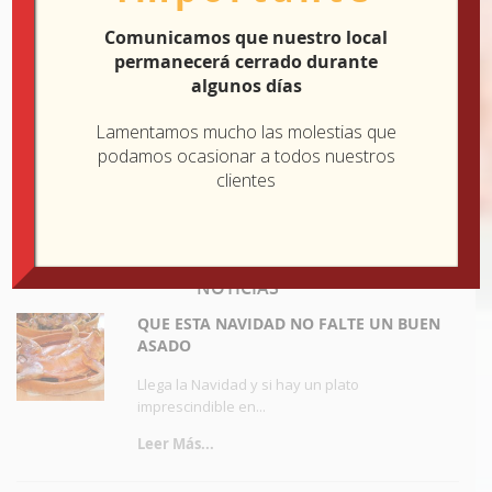
949 277 166
Comunicamos que nuestro local
pedidos@marpocatering.com
permanecerá cerrado durante
algunos días
HORARIO
Lamentamos mucho las molestias que
Lunes: Cerrado
podamos ocasionar a todos nuestros
Martes - Sábado: 9:30 - 15:00
clientes
Domingo: 10:00 - 15:30
Viernes: 9:30 - 15:00 / 17:00 - 20:30
NOTICIAS
QUE ESTA NAVIDAD NO FALTE UN BUEN
ASADO
Llega la Navidad y si hay un plato
imprescindible en...
Leer Más...