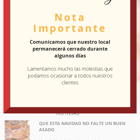
Avda. del Norte, 18
Nota
19200 Azuqueca de Henares
Importante
Guadalajara
949 277 166
Comunicamos que nuestro local
pedidos@marpocatering.com
permanecerá cerrado durante
algunos días
HORARIO
Lamentamos mucho las molestias que
Lunes: Cerrado
podamos ocasionar a todos nuestros
Martes - Sábado: 9:30 - 15:00
clientes
Domingo: 10:00 - 15:30
Viernes: 9:30 - 15:00 / 17:00 - 20:30
NOTICIAS
QUE ESTA NAVIDAD NO FALTE UN BUEN
ASADO