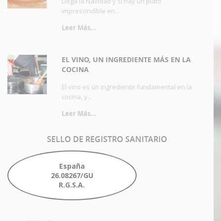
Llega la Navidad y si hay un plato
imprescindible en...
Leer Más...
EL VINO, UN INGREDIENTE MÁS EN LA
COCINA
El vino es un ingrediente fundamental en la
cocina, y...
Leer Más...
SELLO
DE REGISTRO SANITARIO
España
26.08267/GU
R.G.S.A.