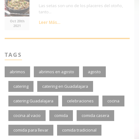
Las setas son uno de los placeres del otoño,
tanto...
Oct 20th
Leer Más...
2021
TAGS
abrimos
abrimos en agosto
agosto
catering
catering en Guadalajara
catering Guadalajara
celebraciones
cocina
cocina al vacio
comida
comida casera
comida para llevar
comida tradicional