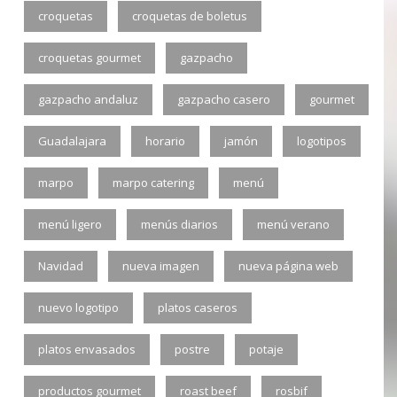
croquetas
croquetas de boletus
croquetas gourmet
gazpacho
gazpacho andaluz
gazpacho casero
gourmet
Guadalajara
horario
jamón
logotipos
marpo
marpo catering
menú
menú ligero
menús diarios
menú verano
Navidad
nueva imagen
nueva página web
nuevo logotipo
platos caseros
platos envasados
postre
potaje
productos gourmet
roast beef
rosbif