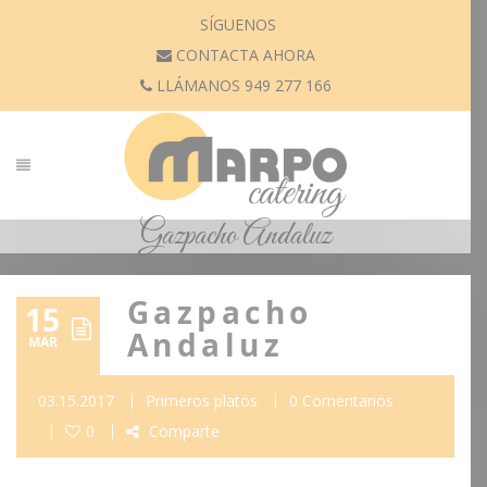
SÍGUENOS
CONTACTA AHORA
LLÁMANOS 949 277 166
Gazpacho Andaluz
Gazpacho
15
Andaluz
MAR
03.15.2017
Primeros platos
0 Comentarios
0
Comparte