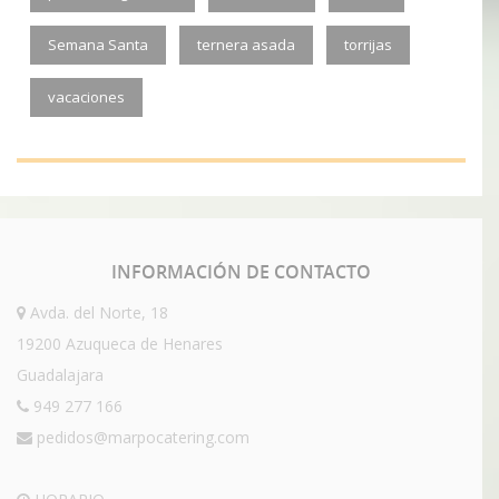
Semana Santa
ternera asada
torrijas
vacaciones
INFORMACIÓN
DE CONTACTO
Avda. del Norte, 18
19200 Azuqueca de Henares
Guadalajara
949 277 166
pedidos@marpocatering.com