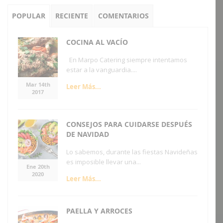
POPULAR
RECIENTE
COMENTARIOS
COCINA AL VACÍO
En Marpo Catering siempre intentamos
estar a la vanguardia....
Mar 14th
Leer Más...
2017
CONSEJOS PARA CUIDARSE DESPUÉS
DE NAVIDAD
Lo sabemos, durante las fiestas Navideñas
es imposible llevar una...
Ene 20th
2020
Leer Más...
PAELLA Y ARROCES