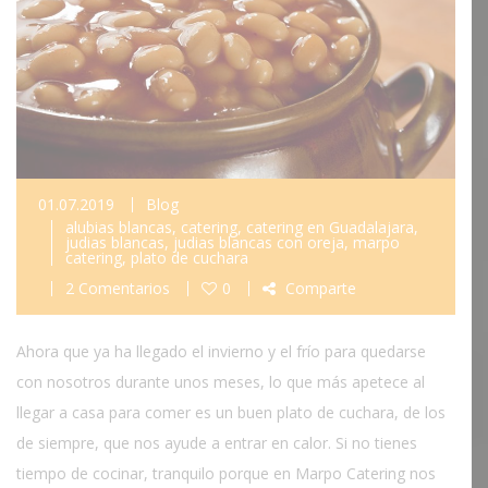
01.07.2019
Blog
alubias blancas
,
catering
,
catering en Guadalajara
,
judias blancas
,
judias blancas con oreja
,
marpo
catering
,
plato de cuchara
2 Comentarios
0
Comparte
Ahora que ya ha llegado el invierno y el frío para quedarse
con nosotros durante unos meses, lo que más apetece al
llegar a casa para comer es un buen plato de cuchara, de los
de siempre, que nos ayude a entrar en calor. Si no tienes
tiempo de cocinar, tranquilo porque en Marpo Catering nos