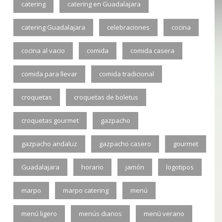
catering
catering en Guadalajara
catering Guadalajara
celebraciones
cocina
cocina al vacio
comida
comida casera
comida para llevar
comida tradicional
croquetas
croquetas de boletus
croquetas gourmet
gazpacho
gazpacho andaluz
gazpacho casero
gourmet
Guadalajara
horario
jamón
logotipos
marpo
marpo catering
menú
menú ligero
menús diarios
menú verano