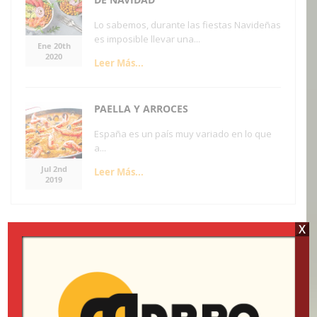
Lo sabemos, durante las fiestas Navideñas
es imposible llevar una...
Ene 20th
2020
Leer Más...
PAELLA Y ARROCES
España es un país muy variado en lo que
a...
Jul 2nd
Leer Más...
2019
X
CATEGORÍAS
Blog