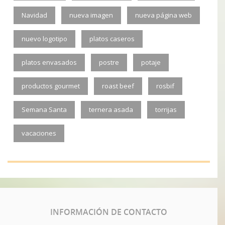
Navidad
nueva imagen
nueva página web
nuevo logotipo
platos caseros
platos envasados
postre
potaje
productos gourmet
roast beef
rosbif
Semana Santa
ternera asada
torrijas
vacaciones
INFORMACIÓN
DE CONTACTO