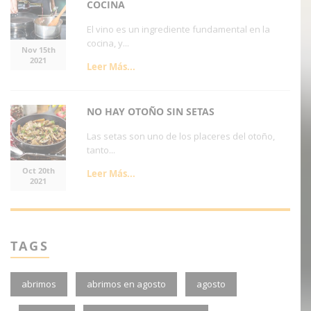
COCINA
El vino es un ingrediente fundamental en la
cocina, y...
Nov 15th
2021
Leer Más...
NO HAY OTOÑO SIN SETAS
Las setas son uno de los placeres del otoño,
tanto...
Oct 20th
Leer Más...
2021
TAGS
abrimos
abrimos en agosto
agosto