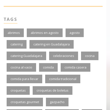
TAGS
abrimos
abrimos en agosto
agosto
catering
catering en Guadalajara
catering Guadalajara
celebraciones
cocina
cocina al vacio
comida
comida casera
comida para llevar
comida tradicional
croquetas
croquetas de boletus
croquetas gourmet
gazpacho