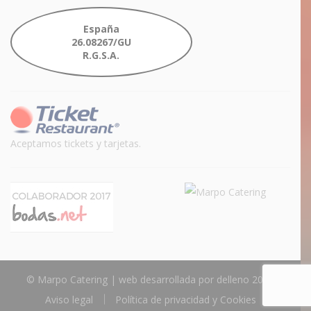
España
26.08267/GU
R.G.S.A.
Aceptamos tickets y tarjetas.
© Marpo Catering | web desarrollada por
delleno
2017
Aviso legal
Política de privacidad y Cookies