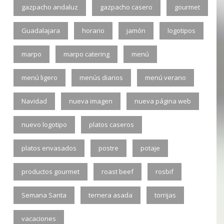
gazpacho andaluz
gazpacho casero
gourmet
Guadalajara
horario
jamón
logotipos
marpo
marpo catering
menú
menú ligero
menús diarios
menú verano
Navidad
nueva imagen
nueva página web
nuevo logotipo
platos caseros
platos envasados
postre
potaje
productos gourmet
roast beef
rosbif
Semana Santa
ternera asada
torrijas
vacaciones