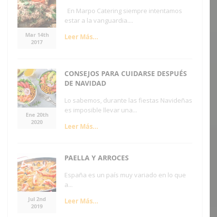
En Marpo Catering siempre intentamos
estar a la vanguardia....
Mar 14th
Leer Más...
2017
CONSEJOS PARA CUIDARSE DESPUÉS
DE NAVIDAD
Lo sabemos, durante las fiestas Navideñas
es imposible llevar una...
Ene 20th
2020
Leer Más...
PAELLA Y ARROCES
España es un país muy variado en lo que
a...
Jul 2nd
Leer Más...
2019