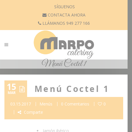
SÍGUENOS
CONTACTA AHORA
LLÁMANOS 949 277 166
Menú Coctel 1
15
Menú Coctel 1
MAR
03.15.2017
Menús
0 Comentarios
0
Comparte
Jamón ibérico