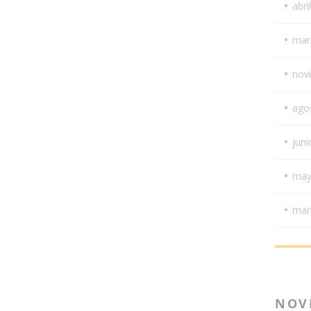
abri
mar
nov
ago
juni
may
mar
NOV