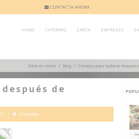
CONTACTA AHORA
HOME
CATERING
CARTA
EMPRESAS
E
/
/
Estás en: Home
Blog
Consejos para cuidarse después 
 después de
POPU
0
Comparte
Ma