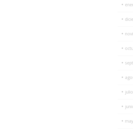
ene
dic
nov
oct
sep
ago
juli
juni
may