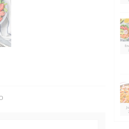
En
O
J