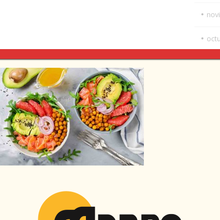
nov
oct
sep
ago
juli
juni
abri
feb
ene