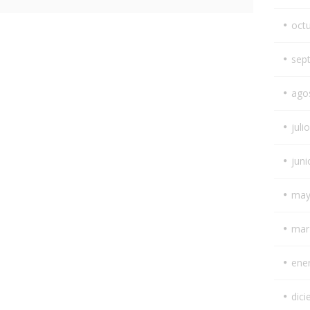
oct
sep
ago
juli
juni
may
mar
ene
dic