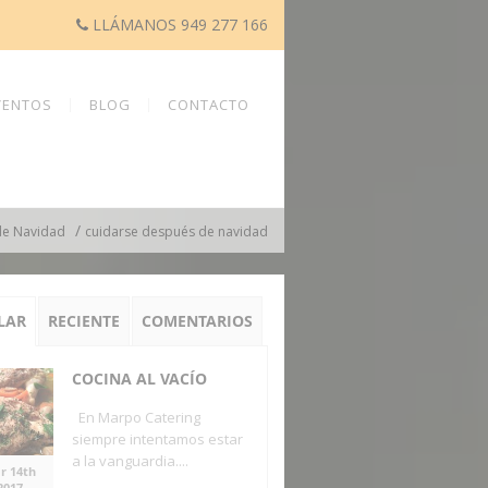
LLÁMANOS 949 277 166
VENTOS
BLOG
CONTACTO
/
de Navidad
cuidarse después de navidad
LAR
RECIENTE
COMENTARIOS
COCINA AL VACÍO
En Marpo Catering
siempre intentamos estar
a la vanguardia....
r 14th
2017