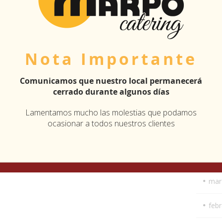
dic
nov
Nota Importante
oct
Comunicamos que nuestro local permanecerá
juli
cerrado durante algunos días
juni
Lamentamos mucho las molestias que podamos
ocasionar a todos nuestros clientes
may
abri
mar
feb