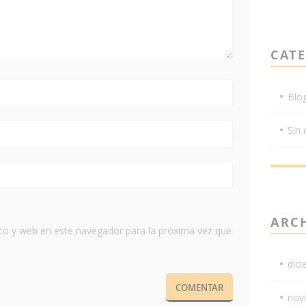
CAT
Blo
Sin 
ARC
co y web en este navegador para la próxima vez que
dic
nov