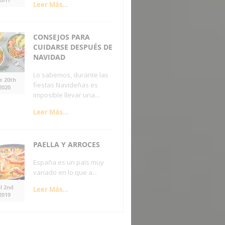
Leer Más...
CONSEJOS PARA
CUIDARSE DESPUÉS DE
NAVIDAD
Lo sabemos, durante las
e 20th
fiestas Navideñas es
2020
imposible llevar una...
Leer Más...
PAELLA Y ARROCES
España es un país muy
variado en lo que a...
ul 2nd
Leer Más...
2019