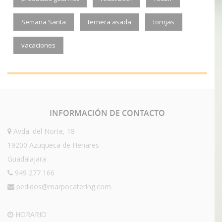
Semana Santa
ternera asada
torrijas
vacaciones
INFORMACIÓN
DE CONTACTO
Avda. del Norte, 18
19200 Azuqueca de Henares
Guadalajara
949 277 166
pedidos@marpocatering.com
HORARIO