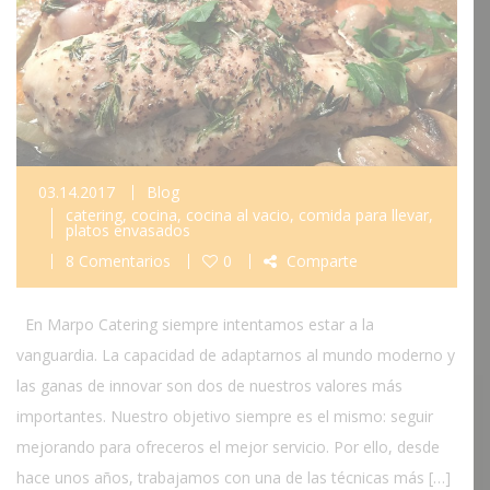
03.14.2017
Blog
catering
,
cocina
,
cocina al vacio
,
comida para llevar
,
platos envasados
8 Comentarios
0
Comparte
En Marpo Catering siempre intentamos estar a la
vanguardia. La capacidad de adaptarnos al mundo moderno y
las ganas de innovar son dos de nuestros valores más
importantes. Nuestro objetivo siempre es el mismo: seguir
mejorando para ofreceros el mejor servicio. Por ello, desde
hace unos años, trabajamos con una de las técnicas más […]