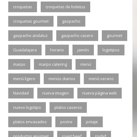
croquetas
croquetas de boletus
croquetas gourmet
gazpacho
gazpacho andaluz
gazpacho casero
gourmet
Guadalajara
horario
jamón
logotipos
marpo
marpo catering
menú
menú ligero
menús diarios
menú verano
Navidad
nueva imagen
nueva página web
nuevo logotipo
platos caseros
platos envasados
postre
potaje
productos gourmet
roast beef
rosbif