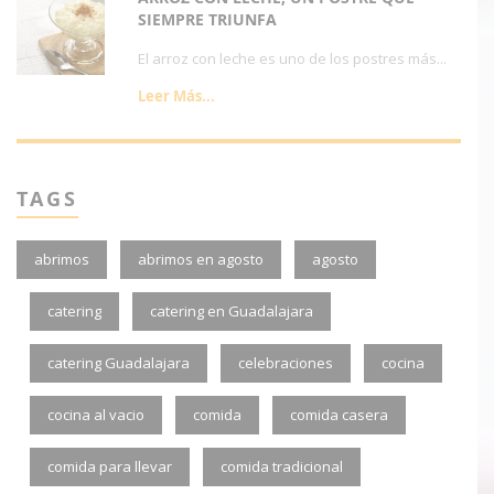
SIEMPRE TRIUNFA
El arroz con leche es uno de los postres más...
Leer Más...
TAGS
abrimos
abrimos en agosto
agosto
catering
catering en Guadalajara
catering Guadalajara
celebraciones
cocina
cocina al vacio
comida
comida casera
comida para llevar
comida tradicional