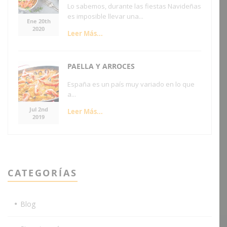
Lo sabemos, durante las fiestas Navideñas
es imposible llevar una...
Ene 20th
2020
Leer Más...
PAELLA Y ARROCES
España es un país muy variado en lo que
a...
Jul 2nd
Leer Más...
2019
CATEGORÍAS
Blog