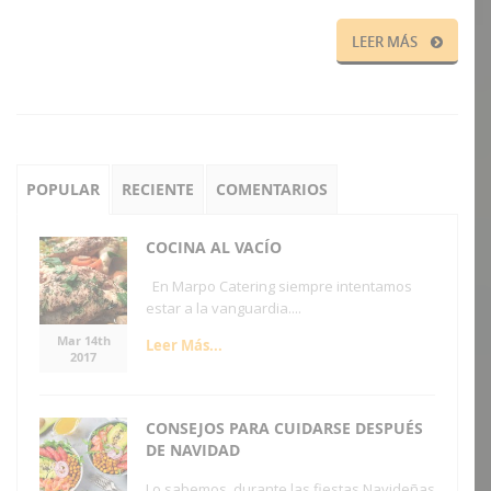
LEER MÁS
POPULAR
RECIENTE
COMENTARIOS
COCINA AL VACÍO
En Marpo Catering siempre intentamos
estar a la vanguardia....
Mar 14th
Leer Más...
2017
CONSEJOS PARA CUIDARSE DESPUÉS
DE NAVIDAD
Lo sabemos, durante las fiestas Navideñas