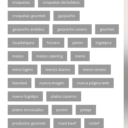
croquetas
croquetas de boletus
croquetas gourmet
gazpacho
gazpacho andaluz
gazpacho casero
gourmet
Guadalajara
horario
jamón
logotipos
marpo
marpo catering
menú
menú ligero
menús diarios
menú verano
Navidad
nueva imagen
nueva página web
nuevo logotipo
platos caseros
platos envasados
postre
potaje
productos gourmet
roast beef
rosbif