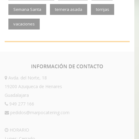
Semana Santa
ternera asada
torrijas
vacaciones
INFORMACIÓN
DE CONTACTO
Avda. del Norte, 18
19200 Azuqueca de Henares
Guadalajara
949 277 166
pedidos@marpocatering.com
HORARIO
Lunes: Cerrado