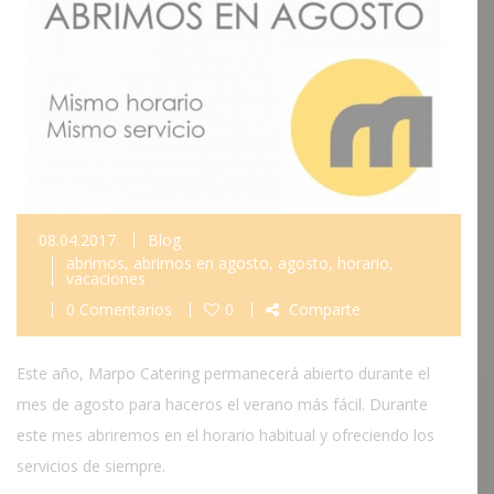
08.04.2017
Blog
abrimos
,
abrimos en agosto
,
agosto
,
horario
,
vacaciones
0 Comentarios
0
Comparte
Este año, Marpo Catering permanecerá abierto durante el
mes de agosto para haceros el verano más fácil. Durante
este mes abriremos en el horario habitual y ofreciendo los
servicios de siempre.