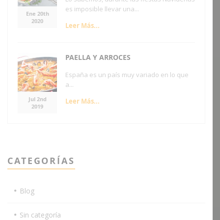
es imposible llevar una...
Ene 20th
2020
Leer Más...
PAELLA Y ARROCES
España es un país muy variado en lo que
a...
Jul 2nd
Leer Más...
2019
CATEGORÍAS
Blog
Sin categoría