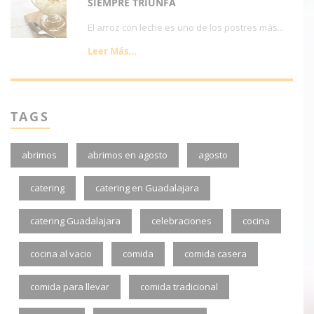
SIEMPRE TRIUNFA
El arroz con leche es uno de los postres más...
Leer Más...
TAGS
abrimos
abrimos en agosto
agosto
catering
catering en Guadalajara
catering Guadalajara
celebraciones
cocina
cocina al vacio
comida
comida casera
comida para llevar
comida tradicional