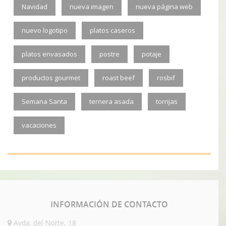
Navidad
nueva imagen
nueva página web
nuevo logotipo
platos caseros
platos envasados
postre
potaje
productos gourmet
roast beef
rosbif
Semana Santa
ternera asada
torrijas
vacaciones
INFORMACIÓN
DE CONTACTO
Avda. del Norte, 18