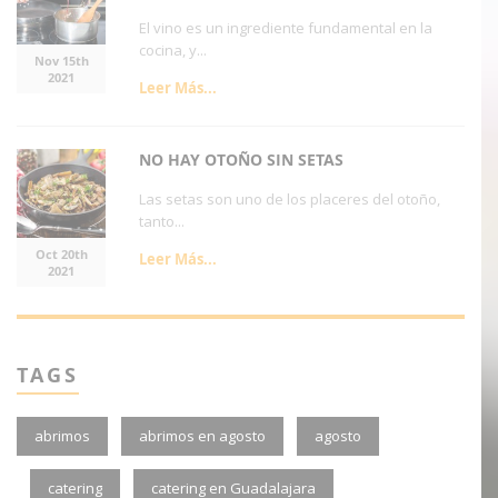
El vino es un ingrediente fundamental en la
cocina, y...
Nov 15th
2021
Leer Más...
NO HAY OTOÑO SIN SETAS
Las setas son uno de los placeres del otoño,
tanto...
Oct 20th
Leer Más...
2021
TAGS
abrimos
abrimos en agosto
agosto
catering
catering en Guadalajara