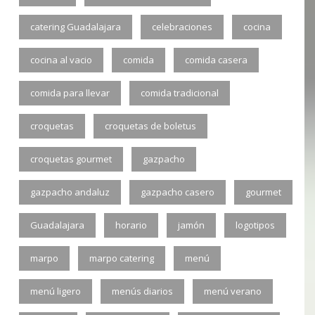
catering Guadalajara
celebraciones
cocina
cocina al vacio
comida
comida casera
comida para llevar
comida tradicional
croquetas
croquetas de boletus
croquetas gourmet
gazpacho
gazpacho andaluz
gazpacho casero
gourmet
Guadalajara
horario
jamón
logotipos
marpo
marpo catering
menú
menú ligero
menús diarios
menú verano