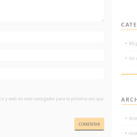
CAT
Blo
Sin 
co y web en este navegador para la próxima vez que
ARC
dic
nov