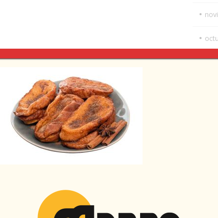
nov
oct
sep
ago
juli
juni
abri
feb
ene