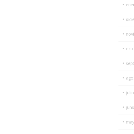
ene
dic
nov
oct
sep
ago
juli
juni
may