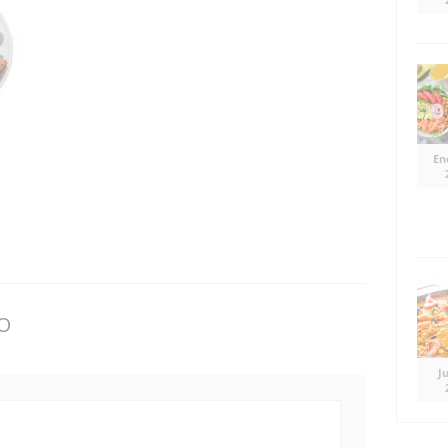
En
O
J