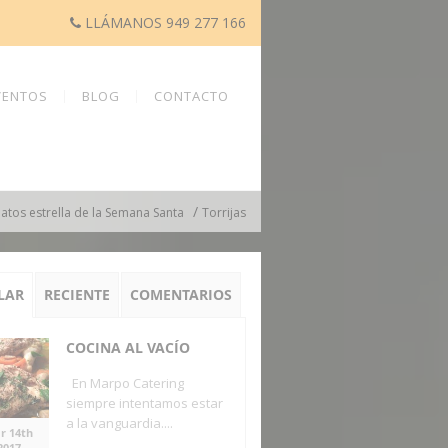
LLÁMANOS 949 277 166
VENTOS
BLOG
CONTACTO
/
platos estrella de la Semana Santa
Torrijas
LAR
RECIENTE
COMENTARIOS
COCINA AL VACÍO
En Marpo Catering
siempre intentamos estar
a la vanguardia....
r 14th
2017