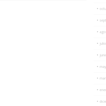
oct
sep
ago
juli
juni
may
mar
ene
dic