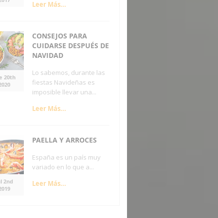
Leer Más...
CONSEJOS PARA
CUIDARSE DESPUÉS DE
NAVIDAD
Lo sabemos, durante las
e 20th
fiestas Navideñas es
2020
imposible llevar una...
Leer Más...
PAELLA Y ARROCES
España es un país muy
variado en lo que a...
ul 2nd
Leer Más...
2019