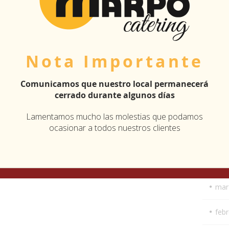
dic
nov
Nota Importante
oct
Comunicamos que nuestro local permanecerá
juli
cerrado durante algunos días
juni
Lamentamos mucho las molestias que podamos
ocasionar a todos nuestros clientes
may
abri
mar
feb