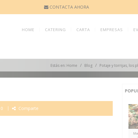
CONTACTA AHORA
HOME
CATERING
CARTA
EMPRESAS
E
/
/
Estás en: Home
Blog
Potaje y torrijas, los 
POPU
0
Comparte
Ma