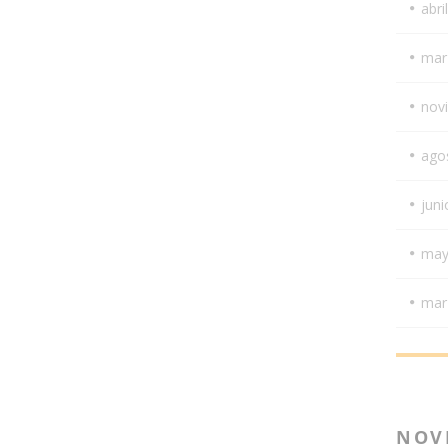
abri
mar
nov
ago
juni
may
mar
NOV